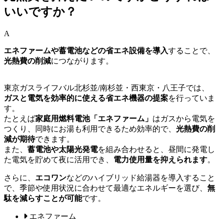
いいですか？
A
エネファームや蓄電池などの省エネ設備を導入
することで、
光熱費の削減
につながります。
東京ガスライフバル北杉並/南杉並・西東京・八王子では、
ガスと電気を効率的に使える省エネ機器の提案
を行っていま
す。
たとえば
家庭用燃料電池「エネファーム」
はガスから電気を
つくり、同時にお湯も利用できるため効率的で、
光熱費の削
減が期待
できます。
また、
蓄電池や太陽光発電
を組み合わせると、昼間に発電し
た電気を貯めて夜に活用でき、
電力使用量を抑えられます
。
さらに、
エコワン
などのハイブリッド給湯器を導入すること
で、季節や使用状況に合わせて最適なエネルギーを選び、
無
駄を減らすことが可能
です。
エネファーム