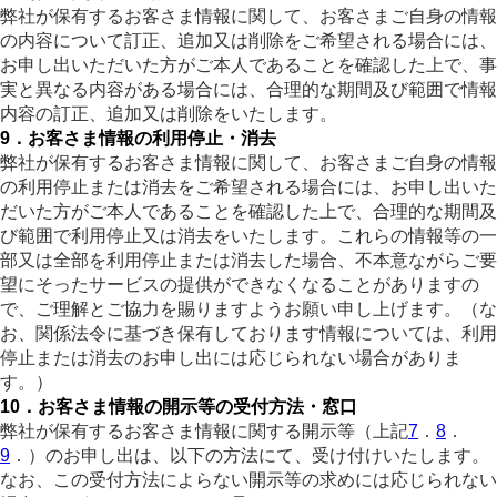
弊社が保有するお客さま情報に関して、お客さまご自身の情報
の内容について訂正、追加又は削除をご希望される場合には、
お申し出いただいた方がご本人であることを確認した上で、事
実と異なる内容がある場合には、合理的な期間及び範囲で情報
内容の訂正、追加又は削除をいたします。
9．お客さま情報の利用停止・消去
弊社が保有するお客さま情報に関して、お客さまご自身の情報
の利用停止または消去をご希望される場合には、お申し出いた
だいた方がご本人であることを確認した上で、合理的な期間及
び範囲で利用停止又は消去をいたします。これらの情報等の一
部又は全部を利用停止または消去した場合、不本意ながらご要
望にそったサービスの提供ができなくなることがありますの
で、ご理解とご協力を賜りますようお願い申し上げます。（な
お、関係法令に基づき保有しております情報については、利用
停止または消去のお申し出には応じられない場合がありま
す。）
10．お客さま情報の開示等の受付方法・窓口
弊社が保有するお客さま情報に関する開示等（上記
7
．
8
．
9
．）のお申し出は、以下の方法にて、受け付けいたします。
なお、この受付方法によらない開示等の求めには応じられない