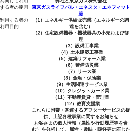
共同して利用
弊社と東京ガス株式会社
する者の範囲
東京ガスライフバル・エネスタ・エネフィット
等
利用する者の
（1）エネルギー供給販売業（エネルギーの調
利用目的
達を含む）
（2）住宅設備機器・機械器具の小売および修
理
（3）設備工事業
（4）土木建築工事業
（5）建築リフォーム業
（6）警備防災業
（7）リース業
（8）金融・保険業
（9）生活関連サービス業
（10）クレジットカード業
（11）不動産賃貸・管理業
（12）教育支援業
これらに附帯・関連するアフターサービスの提
供、上記各種事業に関するお知らせ
お客さまの個人情報（属性や行動履歴等を含
む）を分析して、属性・趣味・嗜好等に応じた