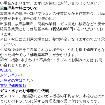
い場合があります。まずはお気軽にお問い合わせください。
故障箇所の修理や部品交換などの作業にかかる作業料金、部品
交換が必要な場合の部品費の他に、
出張料、故障診断料、簡易作業料、ガス漏えい検査などの安全
確認作業費として修理基本料
（税込6,600円）
をいただいてお
ります。
※日・祝日にご利用の場合は、割増料金となりますのでご了承
ください。
※診断後修理をご希望されない場合や、やむを得ず修理できな
かった場合でも
「修理基本料」
がかかります。
WEBで
お問い合わせ
お急ぎの方はこちら
電話
で
修理依頼
ガス・水まわり
修理のご依頼
ガスコンロ、
給湯器などの
ガス機器の不具合や、
水栓などの
水
まわりのトラブルに関する
修理依頼を受け付けております。