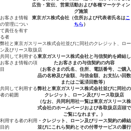
広告・宣伝、営業活動および各種マーケティン
グ施策
お客さま情報
東京ガス株式会社（住所および代表者氏名は
こ
の管理につい
ちら
）
て責任を有す
る者
弊社と東京ガスリース株式会社並びに同社のクレジット、ロー
ン及びリース取扱店
共同して利用する
東京ガスリース株式会社と与信契約を締結し
お客さま情報の項
たお客さまの与信契約の内容
目
（お客さまの氏名、住所、電話番号、ご購入
品の名称及び金額、与信金額、お支払い回数
またはご返済回数等）
共同して利用する
弊社と東京ガスリース株式会社並びに同社の
者の範囲
クレジット、ローン及びリース取扱店
（なお、共同利用社一覧は東京ガスリース株
式会社のホームページおよび各取扱店店頭で
ご覧になれます。）
利用する者の利用
・クレジット、ローン及びリース契約の締結
目的
並びにこれら契約とその付帯サービスの履行