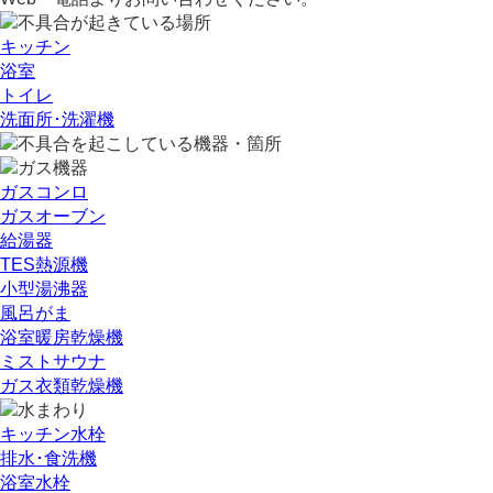
キッチン
浴室
トイレ
洗面所･洗濯機
ガスコンロ
ガスオーブン
給湯器
TES熱源機
小型湯沸器
風呂がま
浴室暖房乾燥機
ミストサウナ
ガス衣類乾燥機
キッチン水栓
排水･食洗機
浴室水栓