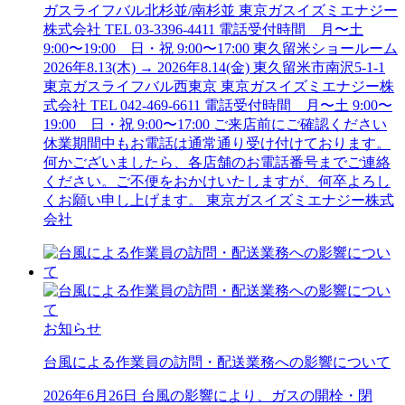
ガスライフバル北杉並/南杉並 東京ガスイズミエナジー
株式会社 TEL 03-3396-4411 電話受付時間 月〜土
9:00〜19:00 日・祝 9:00〜17:00 東久留米ショールーム
2026年8.13(木) → 2026年8.14(金) 東久留米市南沢5-1-1
東京ガスライフバル西東京 東京ガスイズミエナジー株
式会社 TEL 042-469-6611 電話受付時間 月〜土 9:00〜
19:00 日・祝 9:00〜17:00 ご来店前にご確認ください
休業期間中もお電話は通常通り受け付けております。
何かございましたら、各店舗のお電話番号までご連絡
ください。ご不便をおかけいたしますが、何卒よろし
くお願い申し上げます。 東京ガスイズミエナジー株式
会社
お知らせ
台風
に
よる作業員
の
訪問・配送業務
へ
の
影響
に
ついて
2026年6月26日 台風の影響により、ガスの開栓・閉