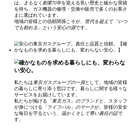
は、
まもなく創業70年
を迎える長い歴史と確かな実績
を持ち、ガス機器の修理・交換や販売で多くのお客さ
まに選ばれています。
地域の皆様との信頼関係こそが、
世代を超えて「いつ
でも頼れる」という安心の源
です。
私たちは
東京ガスグループの一員
として、地域の皆様
の暮らしに寄り添う窓口です。暮らしに関する様々な
サービスをお届けしています。
私たちが掲げる
「東京ガス」のブランド
と、スタッフ
が身につける
「ライフバル」のマーク
が、皆様の安全
な毎日を守るという、
温かくそして尊い責任の証
で
す。