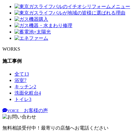
WORKS
施工事例
全て
13
浴室
7
キッチン
2
洗面化粧台
4
トイレ
3
お客様の声
VOICE
無料相談受付中！最寄りの店舗へお電話ください